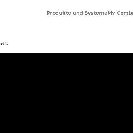
Aderendhülsen
Bandware
Produkte und Systeme
My Cemb
hers