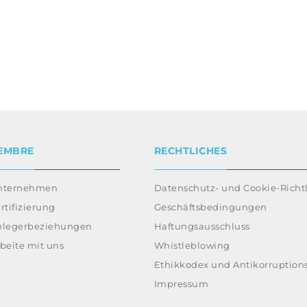
EMBRE
RECHTLICHES
nternehmen
Datenschutz- und Cookie-Richtl
rtifizierung
Geschäftsbedingungen
nlegerbeziehungen
Haftungsausschluss
beite mit uns
Whistleblowing
Ethikkodex und Antikorruptions
Impressum