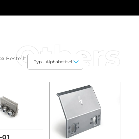
Others
te
Bestellt
-01