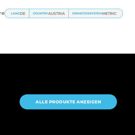
und
Universalklemmen
re
DE
AUSTRIA
METRIC
LANG
COUNTRY
EINHEITENSYSTEM
ALLE PRODUKTE ANZEIGEN