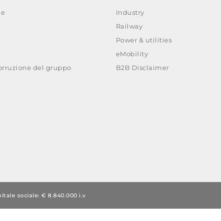
ie
Industry
Railway
Power & utilities
eMobility
corruzione del gruppo
B2B Disclaimer
itale sociale: € 8.840.000 i.v