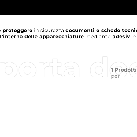
e
proteggere
in sicurezza
documenti e schede tecni
ll’interno delle apparecchiature
mediante
adesivi
e
 porta d
1 Prodotti
per