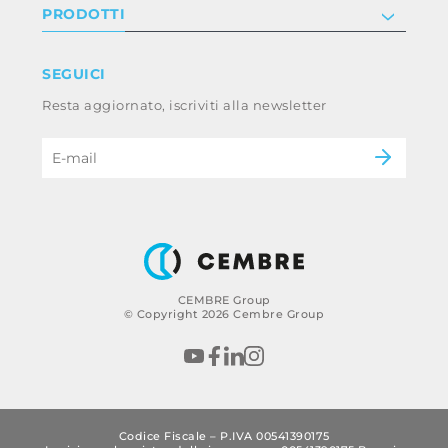
Informativa privacy e cookie
PRODOTTI
Lavora con noi
Termini e condizioni
Disclaimer
Industry
SEGUICI
Whistleblowing
Railway
Resta aggiornato, iscriviti alla newsletter
Codice etico e policy anticorruzione del
Power & utilities
gruppo
eMobility
B2B Disclaimer
CEMBRE Group
© Copyright 2026 Cembre Group
Codice Fiscale – P.IVA 00541390175