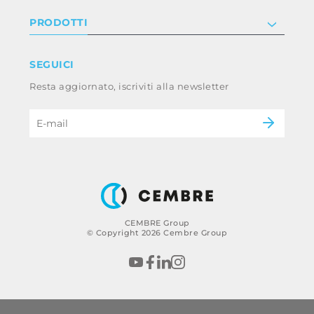
Investor relations
Informativa privacy e cookie
PRODOTTI
Lavora con noi
Termini e condizioni
Disclaimer
Industry
SEGUICI
Whistleblowing
Railway
Resta aggiornato, iscriviti alla newsletter
Codice etico e policy anticorruzione del
Power & utilities
gruppo
eMobility
B2B Disclaimer
CEMBRE Group
© Copyright 2026 Cembre Group