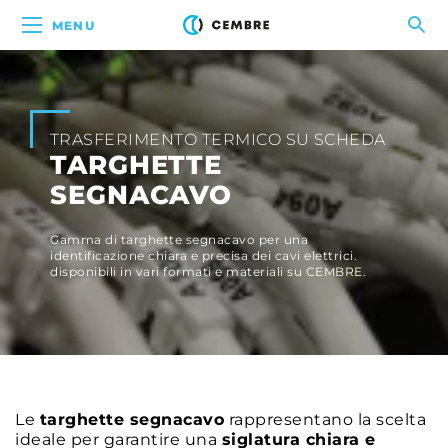
MENU
TRASFERIMENTO TERMICO SU SCHEDA
TARGHETTE
SEGNACAVO
Gamma di targhette segnacavo per una
identificazione chiara e precisa dei cavi elettrici.
disponibili in vari formati e materiali su CEMBRE.
Le
targhette segnacavo
rappresentano la scelta
ideale per garantire una
siglatura chiara e