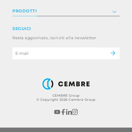
Investor relations
Informativa privacy e cookie
PRODOTTI
Lavora con noi
Termini e condizioni
Disclaimer
Industry
SEGUICI
Whistleblowing
Railway
Resta aggiornato, iscriviti alla newsletter
Codice etico e policy anticorruzione del
Power & utilities
gruppo
eMobility
B2B Disclaimer
CEMBRE Group
© Copyright 2026 Cembre Group