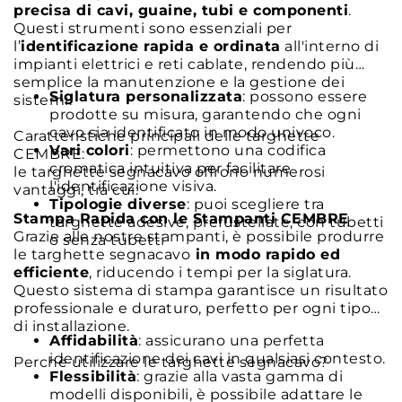
precisa di cavi, guaine, tubi e componenti
.
Questi strumenti sono essenziali per
l’
identificazione rapida e ordinata
all'interno di
impianti elettrici e reti cablate, rendendo più
semplice la manutenzione e la gestione dei
Siglatura personalizzata
: possono essere
sistemi.
prodotte su misura, garantendo che ogni
cavo sia identificato in modo univoco.
Caratteristiche principali delle targhette
Vari colori
: permettono una codifica
CEMBRE:
cromatica intuitiva per facilitare
le targhette segnacavo offrono numerosi
l'identificazione visiva.
vantaggi, tra cui:
Tipologie diverse
: puoi scegliere tra
Stampa Rapida con le Stampanti CEMBRE
targhette adesive, prefustellate, con tubetti
Grazie alle nostre stampanti, è possibile produrre
o senza tubetti
le targhette segnacavo
in modo rapido ed
efficiente
, riducendo i tempi per la siglatura.
Questo sistema di stampa garantisce un risultato
professionale e duraturo, perfetto per ogni tipo
di installazione.
Affidabilità
: assicurano una perfetta
identificazione dei cavi in qualsiasi contesto.
Perchè utilizzare le targhette segnacavo?
Flessibilità
: grazie alla vasta gamma di
modelli disponibili, è possibile adattare le