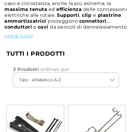
caso e circostanza, anche la più estrema, la
massima tenuta
ed
efficienza
delle connessioni
elettriche alle rotaie.
Supporti
,
clip
e
piastrine
ammortizzatrici
proteggono
connettori
,
conduttori
e
cavi
da pericoli di danneggiamento
e usura, salvaguardando efficacemente la
Leggi tutto
connessione elettrica lungo le
linee elettriche
del circuito ferroviario
.
TUTTI I PRODOTTI
3 Prodotti
ordinati per