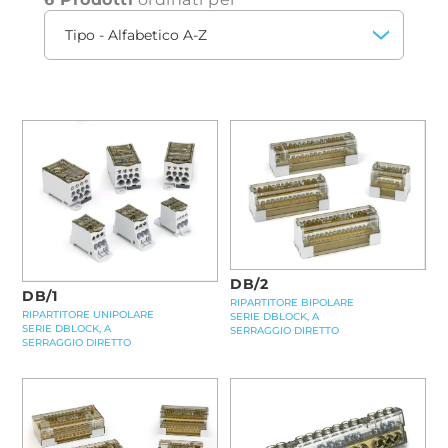
garantisce una perfetta integrazione negli
impianti esistenti e una maggiore stabilità delle
connessioni.
Facilità d'Uso e Connessioni Stabili
Per migliorare ulteriormente l’esperienza
dell’installatore, i fori di ingresso dei terminali
sono realizzati a forma conica. Questo
accorgimento facilita l'inserimento dei
conduttori negli alloggiamenti, assicurando:
DB/2
DB/1
RIPARTITORE BIPOLARE
RIPARTITORE UNIPOLARE
SERIE DBLOCK, A
SERIE DBLOCK, A
SERRAGGIO DIRETTO
SERRAGGIO DIRETTO