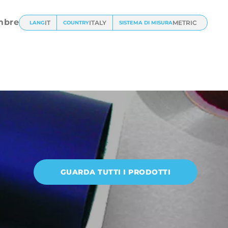
mbre
IT
ITALY
METRIC
LANG
COUNTRY
SISTEMA DI MISURA
GUARDA TUTTI I PRODOTTI