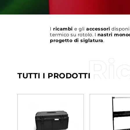
I
ricambi
e gli
accessori
disponi
termico su rotolo. I
nastri monoc
progetto di siglatura
.
Ri
TUTTI I PRODOTTI