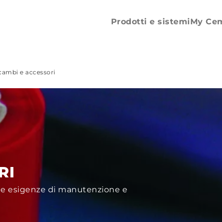
Etichettatrice
SMP
Ricambi e accessori
Prodotti e sistemi
My Ce
cambi e accessori
RI
 le esigenze di manutenzione e