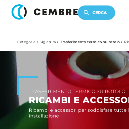
PRODOTTI ELETTRONICI
CERCA
Categorie
>
Siglatura
>
Trasferimento termico su rotolo
>
Ri
TRASFERIMENTO TERMICO SU ROTOLO
RICAMBI E ACCESSO
Ricambi e accessori per soddisfare tutte
installazione