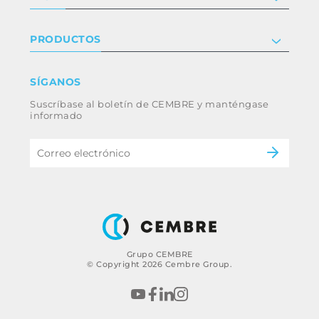
Certificaciones
Relaciones con inversores
Política de privacidad y cookies
PRODUCTOS
Trabaja con nosotros
Términos y condiciones
Renuncia
Industria
SÍGANOS
Whistleblowing
Ferrocarril
Suscríbase al boletín de CEMBRE y manténgase
Código ético y política anticorrupción del
Energía
informado
grupo
eMobility
B2B Disclaimer
Grupo CEMBRE
© Copyright 2026 Cembre Group.