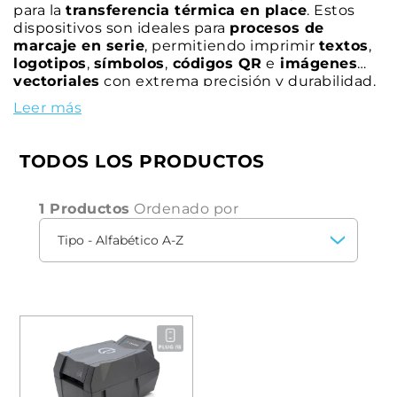
para la
transferencia térmica en place
. Estos
dispositivos son ideales para
procesos de
marcaje en serie
, permitiendo imprimir
textos
,
logotipos
,
símbolos
,
códigos QR
e
imágenes
vectoriales
con extrema precisión y durabilidad.
Gracias a la alta calidad de impresión y al
Leer más
eficiente consumo de cinta monocromo, las
impresoras CEMBRE garantizan
resultados
profesionales y duraderos
, optimizando los
TODOS LOS PRODUCTOS
procesos de identificación dentro de los cuadros
eléctricos.
1 Productos
Ordenado por
Las impresoras de etiquetas de cuadro eléctrico
también están equipadas con el
intuitivo
software GENIUSPRO
, que ofrece
un completo
soporte digital
para configurar y gestionar
fácilmente los procesos de impresión. Este
avanzado software permite
una gestión
personalizada y optimizada de las
operaciones,
haciendo que cada
impresión sea precisa y
rápida
, independientemente de la ubicación.