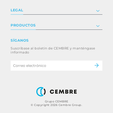
Compañía
LEGAL
Certificaciones
Relaciones con inversores
Política de privacidad y cookies
PRODUCTOS
Trabaja con nosotros
Términos y condiciones
Renuncia
Industria
SÍGANOS
Whistleblowing
Ferrocarril
Suscríbase al boletín de CEMBRE y manténgase
Código ético y política anticorrupción del
Energía
informado
grupo
eMobility
B2B Disclaimer
Grupo CEMBRE
© Copyright 2026 Cembre Group.