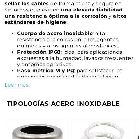
sellar los cables
de forma eficaz y segura en
entornos que exigen
una elevada fiabilidad
,
una resistencia óptima a la corrosión
y
altos
estándares de higiene
.
Cuerpo de acero inoxidable
: alta
resistencia a la corrosión, a los agentes
químicos y a los agentes atmosféricos.
Protección IP68
: ideal para aplicaciones
expuestas a la humedad, lavados frecuentes
y entornos agresivos.
Paso métrico M y Pg
: para satisfacer las
principales necesidades de instalación.
Amplia gama de medidas
: diferentes
Leer más
diámetros, rangos de sujeción y longitudes
de rosca.
Elevados estándares de higiene
: ideales
TIPOLOGÍAS ACERO INOXIDABLE
para aplicaciones en entornos estériles y de
fácil limpieza.
Versiones conformes a la norma EN
45545-2
: para aplicaciones ferroviarias y de
material rodante.
Gama de accesorios específicos
: para