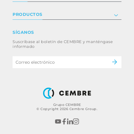
Certificaciones
Relaciones con inversores
Política de privacidad y cookies
PRODUCTOS
Trabaja con nosotros
Términos y condiciones
Renuncia
Industria
SÍGANOS
Whistleblowing
Ferrocarril
Suscríbase al boletín de CEMBRE y manténgase
Código ético y política anticorrupción del
Energía
informado
grupo
eMobility
B2B Disclaimer
Grupo CEMBRE
© Copyright 2026 Cembre Group.