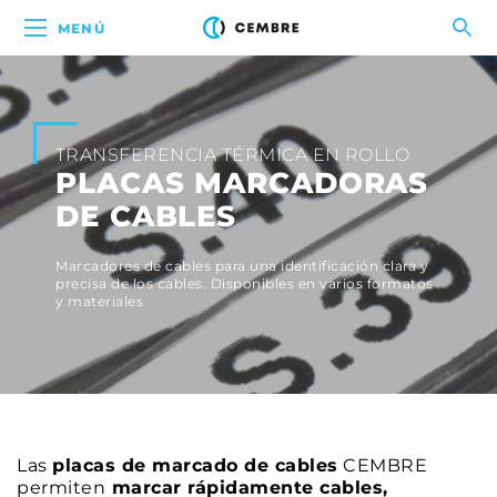
MENÚ
TRANSFERENCIA TÉRMICA EN ROLLO
PLACAS MARCADORAS
DE CABLES
Marcadores de cables para una identificación clara y
precisa de los cables. Disponibles en varios formatos
y materiales
Las
placas de marcado de cables
CEMBRE
permiten
marcar rápidamente cables,