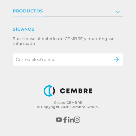
Relaciones con inversores
Política de privacidad y cookies
PRODUCTOS
Trabaja con nosotros
Términos y condiciones
Renuncia
Industria
SÍGANOS
Whistleblowing
Ferrocarril
Suscríbase al boletín de CEMBRE y manténgase
Código ético y política anticorrupción del
Energía
informado
grupo
eMobility
B2B Disclaimer
Grupo CEMBRE
© Copyright 2026 Cembre Group.