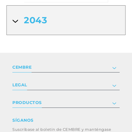
2043
CEMBRE
Compañía
LEGAL
Certificaciones
Relaciones con inversores
Política de privacidad y cookies
PRODUCTOS
Trabaja con nosotros
Términos y condiciones
Renuncia
Industria
SÍGANOS
Whistleblowing
Ferrocarril
Suscríbase al boletín de CEMBRE y manténgase
Código ético y política anticorrupción del