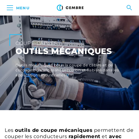
MENU
COUPE-CÂBLES
OUTILS MÉCANIQUES
Outils mécaniques pour la coupe de câbles et de
cordages, garantissant précision et fiabilité dans les
applications industrielles
Les
outils de coupe mécaniques
permettent de
couper les conducteurs
rapidement
et
avec