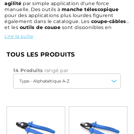
agilité
par simple application d'une force
manuelle. Des outils à
manche télescopique
pour des applications plus lourdes figurent
également dans le catalogue. Les
coupe-câbles
et les
outils de coupe
sont disponibles en
différents modèles pour s'adapter aux
Lire la suite
applications avec des
câbles en cuivre et en
aluminium
de différents diamètres.
TOUS LES PRODUITS
14 Produits
rangé par