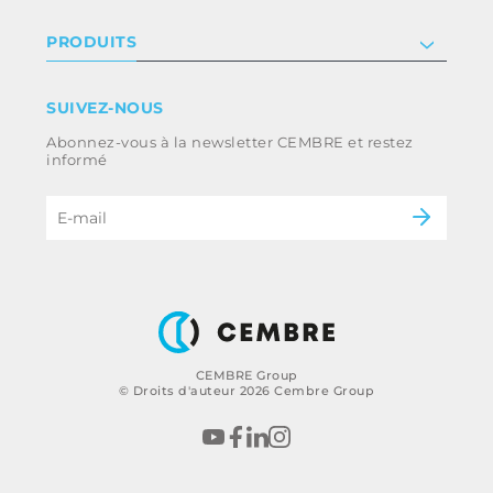
Relation investisseur
Privacy & cookie policy
PRODUITS
Nous rejoindre
Termes et conditions
Clause de non-responsabilité
Industrie
SUIVEZ-NOUS
Whistleblowing
Ferroviaire
Abonnez-vous à la newsletter CEMBRE et restez
Code d’éthique et politique anti-corruption
Énergie
informé
du groupe
eMobility
B2B Disclaimer
CEMBRE Group
© Droits d'auteur 2026 Cembre Group