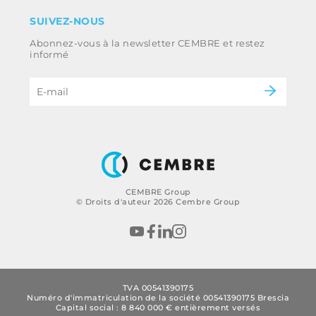
Clause de non-responsabilité
Industrie
SUIVEZ-NOUS
Whistleblowing
Ferroviaire
Abonnez-vous à la newsletter CEMBRE et restez
Code d’éthique et politique anti-corruption
Énergie
informé
du groupe
eMobility
B2B Disclaimer
CEMBRE Group
© Droits d'auteur 2026 Cembre Group
TVA 00541390175
Numéro d'immatriculation de la société 00541390175 Brescia
Capital social : 8 840 000 € entièrement versés