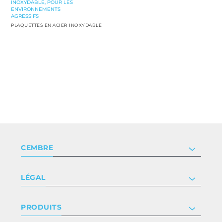
INOXYDABLE, POUR LES
ENVIRONNEMENTS
AGRESSIFS
PLAQUETTES EN ACIER INOXYDABLE
CEMBRE
Société
LÉGAL
Certificat
Relation investisseur
Privacy & cookie policy
PRODUITS
Nous rejoindre
Termes et conditions