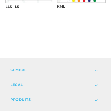
KML
LLS-ILS
CEMBRE
Société
LÉGAL
Certificat
Relation investisseur
Privacy & cookie policy
PRODUITS
Nous rejoindre
Termes et conditions
Clause de non-responsabilité