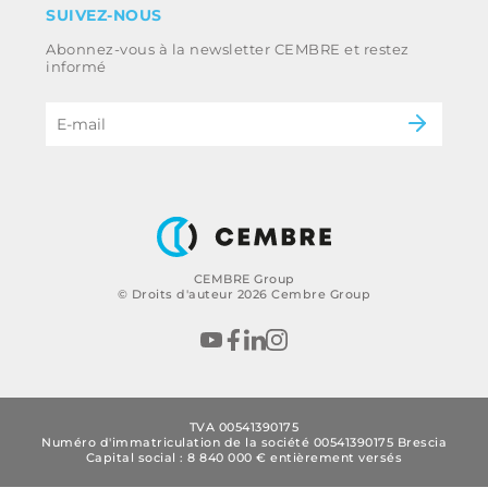
Industrie
SUIVEZ-NOUS
Whistleblowing
Ferroviaire
Abonnez-vous à la newsletter CEMBRE et restez
Code d’éthique et politique anti-corruption
Énergie
informé
du groupe
eMobility
B2B Disclaimer
CEMBRE Group
© Droits d'auteur 2026 Cembre Group
TVA 00541390175
Numéro d'immatriculation de la société 00541390175 Brescia
Capital social : 8 840 000 € entièrement versés