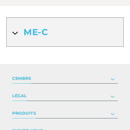
ME-C
CEMBRE
Société
LÉGAL
Certificat
Relation investisseur
Privacy & cookie policy
PRODUITS
Nous rejoindre
Termes et conditions
Clause de non-responsabilité
Industrie