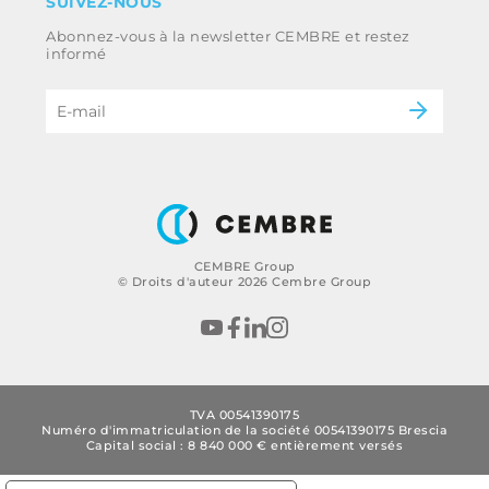
SUIVEZ-NOUS
Whistleblowing
Ferroviaire
Abonnez-vous à la newsletter CEMBRE et restez
Code d’éthique et politique anti-corruption
Énergie
informé
du groupe
eMobility
B2B Disclaimer
CEMBRE Group
© Droits d'auteur 2026 Cembre Group
TVA 00541390175
Numéro d'immatriculation de la société 00541390175 Brescia
Capital social : 8 840 000 € entièrement versés