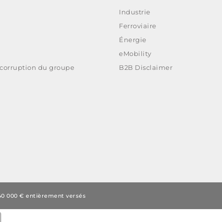
Industrie
Ferroviaire
Énergie
eMobility
-corruption du groupe
B2B Disclaimer
840 000 € entièrement versés