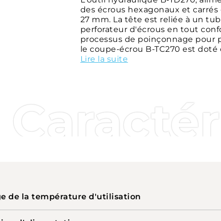
des écrous hexagonaux et carrés do
27 mm. La tête est reliée à un tub
perforateur d'écrous en tout conf
processus de poinçonnage pour plu
le coupe-écrou B-TC270 est doté 
ergonomique pour un grand confor
Lire la suite
lampes LED éclairent la zone de tr
l'utilisateur, l'outil est équipé
batteries rechargeables avec bo
Caractér
permet d'afficher et de télécharge
assistance numérique complète.
e de la température d'utilisation