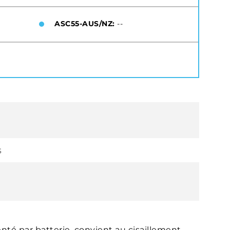
ASC55-AUS/NZ:
--
S
enté par batterie, convient au cisaillement