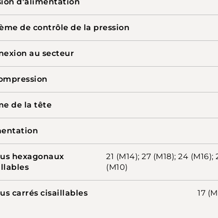
ion d'alimentation
ème de contrôle de la pression
exion au secteur
ompression
e de la tête
mentation
ous hexagonaux
21 (M14); 27 (M18); 24 (M16); 
illables
(M10)
us carrés cisaillables
17 (M