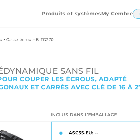
électriques
Casse-écrou
Produits et systèmes
My Cembre
s
>
Casse-écrou
>
B-TD270
DYNAMIQUE SANS FIL
 POUR COUPER LES ÉCROUS, ADAPTÉ
ONAUX ET CARRÉS AVEC CLÉ DE 16 À 2
INCLUS DANS L’EMBALLAGE
ASC55-EU:
--