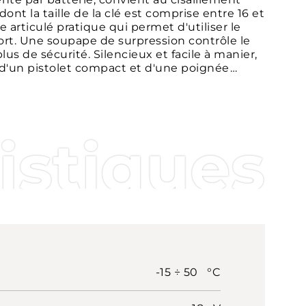
nt la taille de la clé est comprise entre 16 et
e articulé pratique qui permet d'utiliser le
ort. Une soupape de surpression contrôle le
s de sécurité. Silencieux et facile à manier,
d'un pistolet compact et d'une poignée
t, même en cas d'utilisation prolongée. Des
avail. Pour améliorer l'expérience de
 d'un système de couplage automatique des
uton de contrôle. La technologie SMARTOOL
istiques
r les données enregistrées, offrant ainsi une
-15 ÷ 50 °C