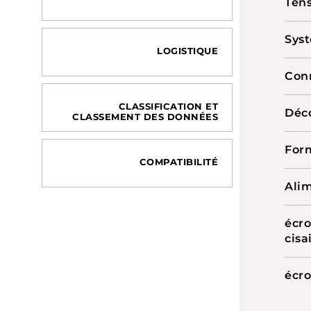
Tens
Syst
LOGISTIQUE
Conn
CLASSIFICATION ET
Déc
CLASSEMENT DES DONNÉES
Form
COMPATIBILITÉ
Ali
écr
cisa
écro