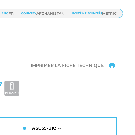
FR
AFGHANISTAN
METRIC
LANG
COUNTRY
SYSTÈME D'UNITÉS
IMPRIMER LA FICHE TECHNIQUE
7
ASC55-UK:
--