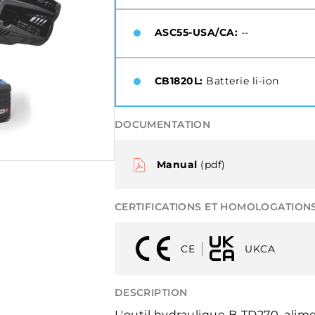
ASC55-USA/CA:
--
CB1820L:
Batterie li-ion
DOCUMENTATION
Manual
(pdf)
CERTIFICATIONS ET HOMOLOGATION
CE
UKCA
DESCRIPTION
L'outil hydraulique B-TD270, alim