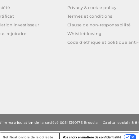
ciété
Privacy & cookie policy
rtificat
Termes et conditions
lation investisseur
Clause de non-responsabilité
us rejoindre
Whistleblowing
Code d’éthique et politique anti
'immatriculation de la société 00541390175 Brescia
Capital social : 8 
Notification lors de la collecte
Vos choix en matière de confidentialité