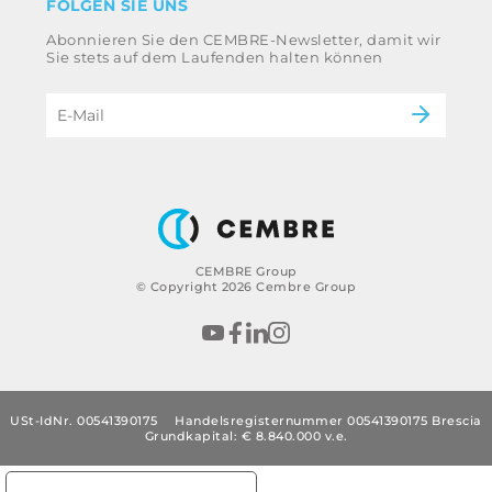
FOLGEN SIE UNS
Whistleblowing
Bahntechnik
Abonnieren Sie den CEMBRE-Newsletter, damit wir
Ethikkodex und Antikorruptionsrichtlinie der
Energie
Sie stets auf dem Laufenden halten können
Gruppe
eMobility
Impressum
B2B Disclaimer
CEMBRE Group
© Copyright 2026 Cembre Group
USt-IdNr. 00541390175
Handelsregisternummer 00541390175 Brescia
Grundkapital: € 8.840.000 v.e.