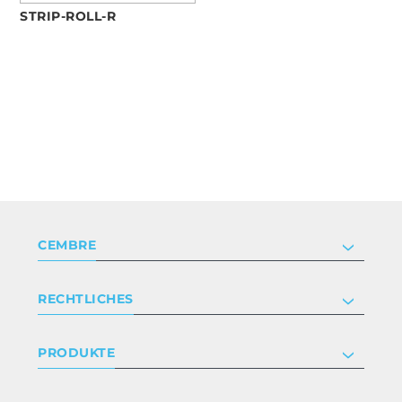
STRIP-ROLL-R
CEMBRE
Unternehmen
RECHTLICHES
Zertifizierung
Anlegerbeziehungen
Datenschutz- und Cookie-Richtlinie
PRODUKTE
Arbeite mit uns
Geschäftsbedingungen
Haftungsausschluss
Industrie