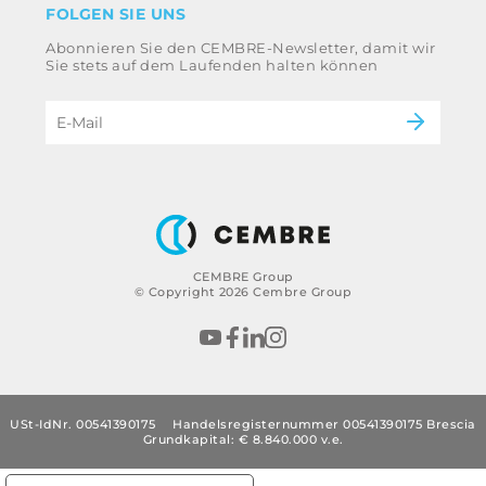
Industrie
FOLGEN SIE UNS
Whistleblowing
Bahntechnik
Abonnieren Sie den CEMBRE-Newsletter, damit wir
Ethikkodex und Antikorruptionsrichtlinie der
Energie
Sie stets auf dem Laufenden halten können
Gruppe
eMobility
Impressum
B2B Disclaimer
CEMBRE Group
© Copyright 2026 Cembre Group
USt-IdNr. 00541390175
Handelsregisternummer 00541390175 Brescia
Grundkapital: € 8.840.000 v.e.