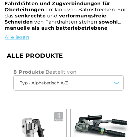
Fahrdrähten und Zugverbindungen für
Oberleitungen
entlang von Bahnstrecken. Für
das
senkrechte
und
verformungsfreie
Schneiden
von Fahrdrähten stehen
sowohl
manuelle als auch batteriebetriebene
Stempel
,
Köpfe
und
hydraulische Werkzeuge
Alle lesen
zur Verfügung.
Fahrdrahtausrichter
und
-gleichrichter
sowie
ALLE PRODUKTE
Gegengewichtsrückholsysteme und Systeme
zum Lösen von Fahrdrahtklemmen
vervollständigen das
Angebot von RAILWAY
8 Produkte
Bestellt von
CEMBRE
für die Wartung von Fahrdrähten an
Oberleitungen.