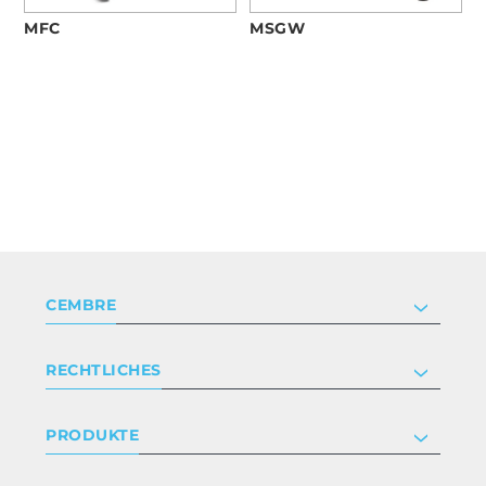
MFC
MSGW
CEMBRE
Unternehmen
RECHTLICHES
Zertifizierung
Anlegerbeziehungen
Datenschutz- und Cookie-Richtlinie
PRODUKTE
Arbeite mit uns
Geschäftsbedingungen
Haftungsausschluss