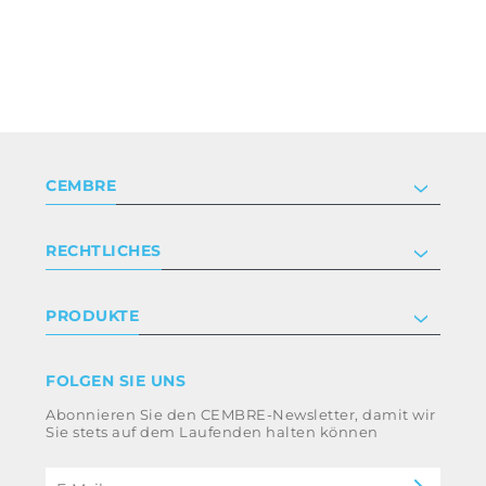
CEMBRE
Unternehmen
RECHTLICHES
Zertifizierung
Anlegerbeziehungen
Datenschutz- und Cookie-Richtlinie
PRODUKTE
Arbeite mit uns
Geschäftsbedingungen
Haftungsausschluss
Industrie
FOLGEN SIE UNS
Whistleblowing
Bahntechnik
Abonnieren Sie den CEMBRE-Newsletter, damit wir
Ethikkodex und Antikorruptionsrichtlinie der
Energie
Sie stets auf dem Laufenden halten können
Gruppe
eMobility
Impressum
B2B Disclaimer