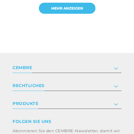
MEHR ANZEIGEN
CEMBRE
Unternehmen
RECHTLICHES
Zertifizierung
Anlegerbeziehungen
Datenschutz- und Cookie-Richtlinie
PRODUKTE
Arbeite mit uns
Geschäftsbedingungen
Haftungsausschluss
Industrie
FOLGEN SIE UNS
Whistleblowing
Bahntechnik
Abonnieren Sie den CEMBRE-Newsletter, damit wir
Ethikkodex und Antikorruptionsrichtlinie der
Energie