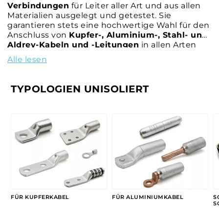
Verbindungen
für Leiter aller Art und aus allen
Materialien ausgelegt und getestet. Sie
garantieren stets eine hochwertige Wahl für den
Anschluss von
Kupfer-, Aluminium-, Stahl- und
Aldrey-Kabeln und -Leitungen
in allen Arten
von
Nieder-, Mittel- und Hochspannungs-Erd-
Alle lesen
und Luftanwendungen
.
Das breite Sortiment im Katalog ermöglicht
Ihnen die Auswahl von
Kupfer-
,
Stahl-
und
TYPOLOGIEN UNISOLIERT
bimetallischen
Kabelschuhen, Kupplungen
und Abzweigverbindern
in verschiedenen
Formen, Größen und Abmessungen, die auch in
speziellen
farbcodierten
,
schmelzbaren
Schraub-
und
mechanischen
Verriegelungsversionen
erhältlich sind.
FÜR KUPFERKABEL
FÜR ALUMINIUMKABEL
S
S