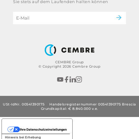
Sie stets auf dem Laufenden halten können
Gruppe
eMobility
Impressum
B2B Disclaimer
CEMBRE Group
© Copyright 2026 Cembre Group
USt-IdNr. 00541390175
Handelsregisternummer 00541390175 Brescia
Grundkapital: € 8.840.000 v.e.
Ihre Datenschutzeinstellungen
Hinweis bei Erhebung