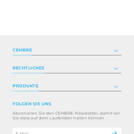
CEMBRE
Unternehmen
RECHTLICHES
Zertifizierung
Anlegerbeziehungen
Datenschutz- und Cookie-Richtlinie
PRODUKTE
Arbeite mit uns
Geschäftsbedingungen
Haftungsausschluss
Industrie
FOLGEN SIE UNS
Whistleblowing
Bahntechnik
Abonnieren Sie den CEMBRE-Newsletter, damit wir
Ethikkodex und Antikorruptionsrichtlinie der
Energie
Sie stets auf dem Laufenden halten können
Gruppe
eMobility
Impressum
B2B Disclaimer