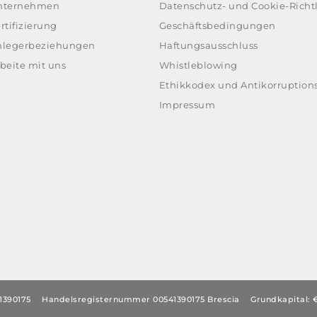
nternehmen
Datenschutz- und Cookie-Richtl
rtifizierung
Geschäftsbedingungen
nlegerbeziehungen
Haftungsausschluss
beite mit uns
Whistleblowing
Ethikkodex und Antikorruptions
Impressum
1390175
Handelsregisternummer 00541390175 Brescia
Grundkapital: €