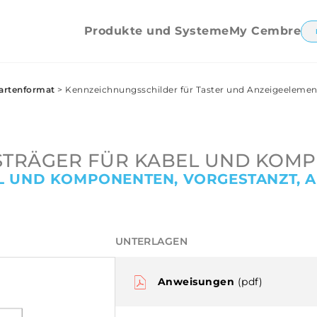
Etikettiergerät
SMP
Ersatzteile und Zubehör
Produkte und Systeme
My Cembre
artenformat
>
Kennzeichnungsschilder für Taster und Anzeigeelemen
TRÄGER FÜR KABEL UND KOM
L UND KOMPONENTEN, VORGESTANZT, 
UNTERLAGEN
Anweisungen
(pdf)