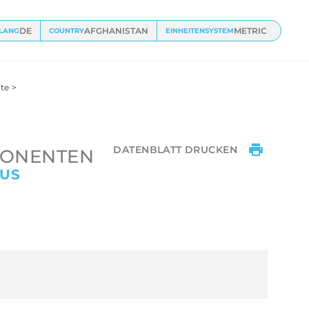
DE
AFGHANISTAN
METRIC
LANG
COUNTRY
EINHEITENSYSTEM
te
>
DATENBLATT DRUCKEN
PONENTEN
AUS