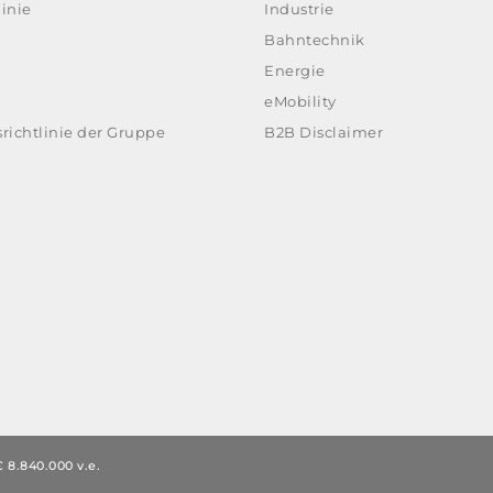
inie
Industrie
Bahntechnik
Energie
eMobility
richtlinie der Gruppe
B2B Disclaimer
 8.840.000 v.e.