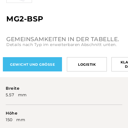
MG2-BSP
GEMEINSAMKEITEN IN DER TABELLE.
Details nach Typ im erweiterbaren Abschnitt unten.
KLA
GEWICHT UND GRÖSSE
LOGISTIK
D
Breite
5.57 mm
Höhe
150 mm