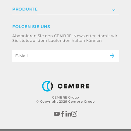
Anlegerbeziehungen
Datenschutz- und Cookie-Richtlinie
PRODUKTE
Arbeite mit uns
Geschäftsbedingungen
Haftungsausschluss
Industrie
FOLGEN SIE UNS
Whistleblowing
Bahntechnik
Abonnieren Sie den CEMBRE-Newsletter, damit wir
Ethikkodex und Antikorruptionsrichtlinie der
Energie
Sie stets auf dem Laufenden halten können
Gruppe
eMobility
Impressum
B2B Disclaimer
CEMBRE Group
© Copyright 2026 Cembre Group