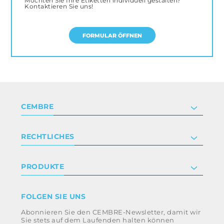
Möchten Sie Ihre Etiketten individuell gestalten?
Kontaktieren Sie uns!
FORMULAR ÖFFNEN
CEMBRE
Unternehmen
RECHTLICHES
Zertifizierung
Anlegerbeziehungen
Datenschutz- und Cookie-Richtlinie
PRODUKTE
Arbeite mit uns
Geschäftsbedingungen
Haftungsausschluss
Industrie
FOLGEN SIE UNS
Whistleblowing
Bahntechnik
Abonnieren Sie den CEMBRE-Newsletter, damit wir
Ethikkodex und Antikorruptionsrichtlinie der
Energie
Sie stets auf dem Laufenden halten können
Gruppe