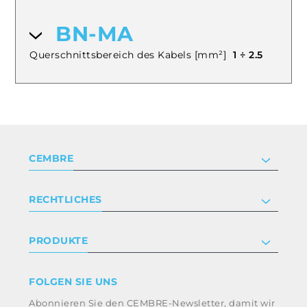
BN-MA
Querschnittsbereich des Kabels [mm²]
1 ÷ 2.5
CEMBRE
Unternehmen
RECHTLICHES
Zertifizierung
Anlegerbeziehungen
Datenschutz- und Cookie-Richtlinie
PRODUKTE
Arbeite mit uns
Geschäftsbedingungen
Haftungsausschluss
Industrie
FOLGEN SIE UNS
Whistleblowing
Bahntechnik
Abonnieren Sie den CEMBRE-Newsletter, damit wir
Ethikkodex und Antikorruptionsrichtlinie der