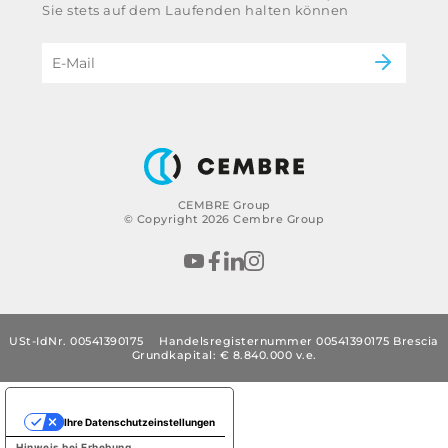
Energie
Sie stets auf dem Laufenden halten können
Gruppe
eMobility
Impressum
B2B Disclaimer
CEMBRE Group
© Copyright 2026 Cembre Group
USt-IdNr. 00541390175
Handelsregisternummer 00541390175 Brescia
Grundkapital: € 8.840.000 v.e.
Ihre Datenschutzeinstellungen
Hinweis bei Erhebung