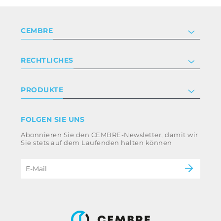
CEMBRE
Unternehmen
RECHTLICHES
Zertifizierung
Anlegerbeziehungen
Datenschutz- und Cookie-Richtlinie
PRODUKTE
Arbeite mit uns
Geschäftsbedingungen
Haftungsausschluss
Industrie
FOLGEN SIE UNS
Whistleblowing
Bahntechnik
Abonnieren Sie den CEMBRE-Newsletter, damit wir
Ethikkodex und Antikorruptionsrichtlinie der
Energie
Sie stets auf dem Laufenden halten können
Gruppe
eMobility
Impressum
B2B Disclaimer