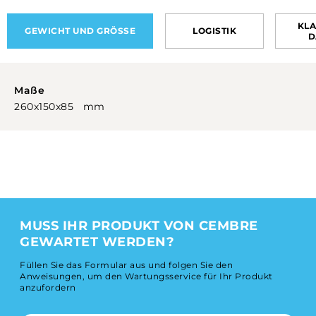
KLA
GEWICHT UND GRÖSSE
LOGISTIK
D
Maße
260x150x85 mm
MUSS IHR PRODUKT VON CEMBRE
GEWARTET WERDEN?
Füllen Sie das Formular aus und folgen Sie den
Anweisungen, um den Wartungsservice für Ihr Produkt
anzufordern