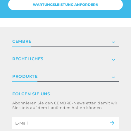
WARTUNGSLEISTUNG ANFORDERN
CEMBRE
Unternehmen
RECHTLICHES
Zertifizierung
Anlegerbeziehungen
Datenschutz- und Cookie-Richtlinie
PRODUKTE
Arbeite mit uns
Geschäftsbedingungen
Haftungsausschluss
Industrie
FOLGEN SIE UNS
Whistleblowing
Bahntechnik
Abonnieren Sie den CEMBRE-Newsletter, damit wir
Ethikkodex und Antikorruptionsrichtlinie der
Energie
Sie stets auf dem Laufenden halten können
Gruppe
eMobility
Impressum
B2B Disclaimer