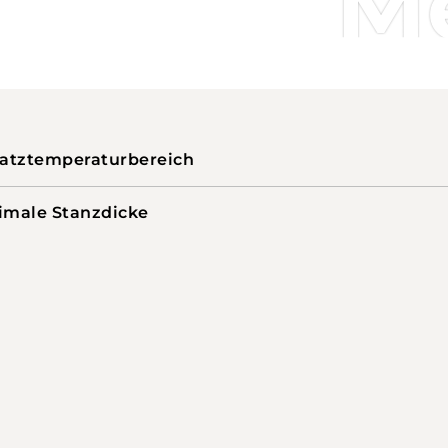
M
satztemperaturbereich
imale Stanzdicke