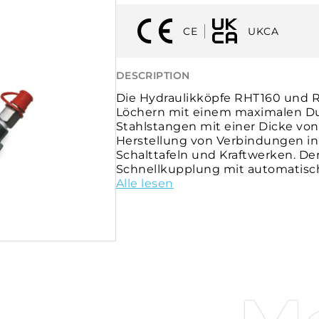
CE
UKCA
DESCRIPTION
Die Hydraulikköpfe RHT160 und 
Löchern mit einem maximalen Du
Stahlstangen mit einer Dicke von 
Herstellung von Verbindungen in
Schalttafeln und Kraftwerken. De
Schnellkupplung mit automatisch
Betrieb ist die Kombination mit
Alle lesen
Betriebsdruck von 700 bar erforde