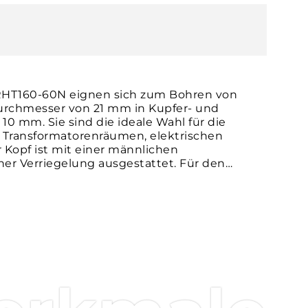
RHT160-60N eignen sich zum Bohren von
rchmesser von 21 mm in Kupfer- und
10 mm. Sie sind die ideale Wahl für die
 Transformatorenräumen, elektrischen
r Kopf ist mit einer männlichen
er Verriegelung ausgestattet. Für den
 einer Hydraulikpumpe mit einem maximalen
rlich.