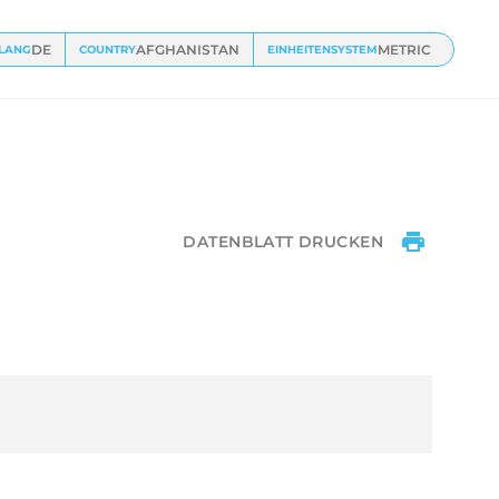
600 kN Tool
Dies
DE
AFGHANISTAN
METRIC
LANG
COUNTRY
EINHEITENSYSTEM
DATENBLATT DRUCKEN