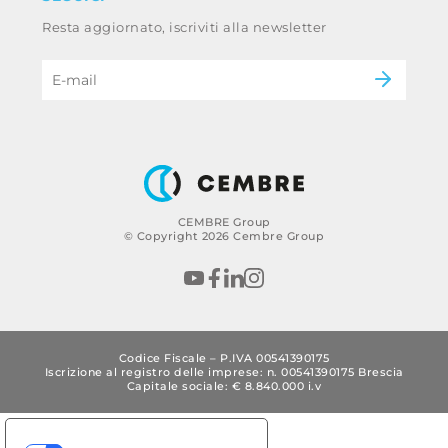
Whistleblowing
Railway
Resta aggiornato, iscriviti alla newsletter
Codice etico e policy anticorruzione del
Power & utilities
gruppo
eMobility
B2B Disclaimer
CEMBRE Group
© Copyright 2026 Cembre Group
Codice Fiscale – P.IVA 00541390175
Iscrizione al registro delle imprese: n. 00541390175 Brescia
Capitale sociale: € 8.840.000 i.v