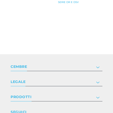
SERIE DR E DSV
CEMBRE
Società
LEGALE
Certificazioni
Investor relations
Informativa privacy e cookie
PRODOTTI
Lavora con noi
Termini e condizioni
Disclaimer
Industry
SEGUICI