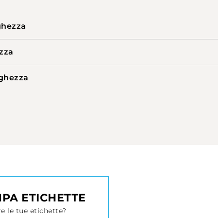
ghezza
zza
ghezza
MPA ETICHETTE
e le tue etichette?