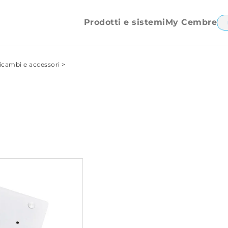
Etichettatrice
SMP
Ricambi e accessori
Prodotti e sistemi
My Cembre
icambi e accessori
>