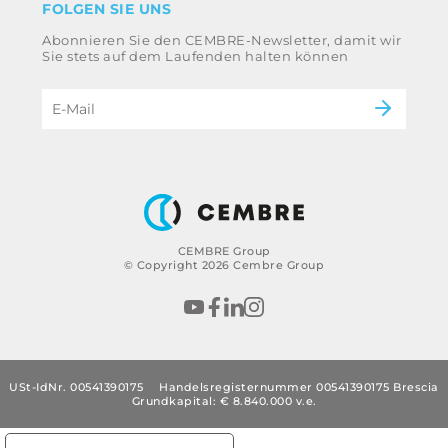
FOLGEN SIE UNS
Whistleblowing
Bahntechnik
Abonnieren Sie den CEMBRE-Newsletter, damit wir
Ethikkodex und Antikorruptionsrichtlinie der
Energie
Sie stets auf dem Laufenden halten können
Gruppe
eMobility
Impressum
B2B Disclaimer
CEMBRE Group
© Copyright 2026 Cembre Group
USt-IdNr. 00541390175
Handelsregisternummer 00541390175 Brescia
Grundkapital: € 8.840.000 v.e.