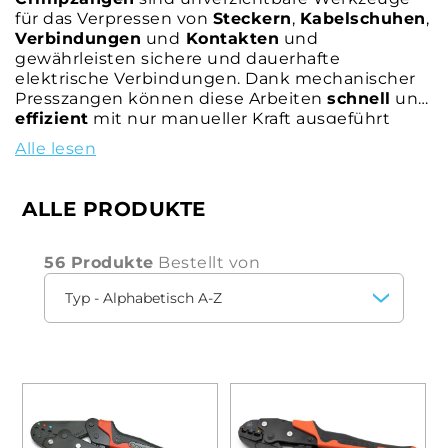
für das Verpressen von
Steckern
,
Kabelschuhen
,
Verbindungen
und
Kontakten
und
gewährleisten sichere und dauerhafte
elektrische Verbindungen. Dank mechanischer
Presszangen können diese Arbeiten
schnell
und
effizient
mit nur manueller Kraft ausgeführt
werden. Kompressionszangen sorgen für eine
Alle lesen
gleichmäßige Kompression
, verbessern die
Verbindungsqualität und verringern das Risiko
von Fehlfunktionen.
ALLE PRODUKTE
Diese Werkzeuge sind so konzipiert, dass sie für
eine Vielzahl von Steckverbindern geeignet sind
56 Produkte
Bestellt von
und eine große
Vielseitigkeit
bieten.
Crimpzangen sind mit verschiedenen Arten von
austauschbaren Einsätzen
erhältlich, die das
präzise Crimpen von Steckern unterschiedlicher
Form und Größe ermöglichen. Jedes Modell
einer Crimpzange ist so konzipiert, dass es
während des Gebrauchs sehr
zuverlässig ist
und eine perfekte Abdichtung der elektrischen
Verbindung gewährleistet.