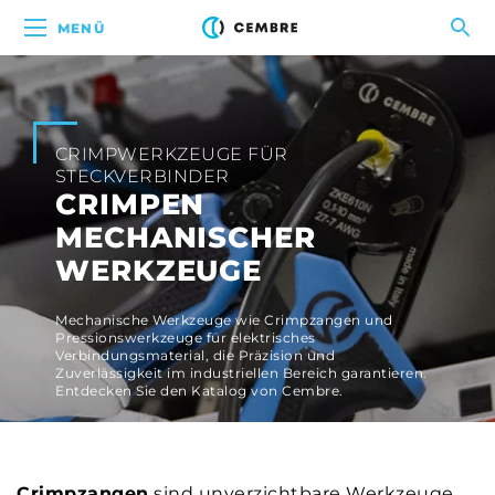
MENÜ
CRIMPWERKZEUGE FÜR
STECKVERBINDER
CRIMPEN
MECHANISCHER
WERKZEUGE
Mechanische Werkzeuge wie Crimpzangen und
Pressionswerkzeuge für elektrisches
Verbindungsmaterial, die Präzision und
Zuverlässigkeit im industriellen Bereich garantieren.
Entdecken Sie den Katalog von Cembre.
Crimpzangen
sind unverzichtbare Werkzeuge