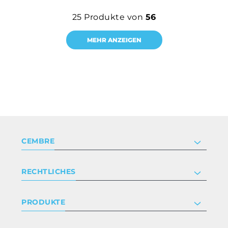
25
Produkte von
56
MEHR ANZEIGEN
CEMBRE
Unternehmen
RECHTLICHES
Zertifizierung
Anlegerbeziehungen
Datenschutz- und Cookie-Richtlinie
PRODUKTE
Arbeite mit uns
Geschäftsbedingungen
Haftungsausschluss
Industrie