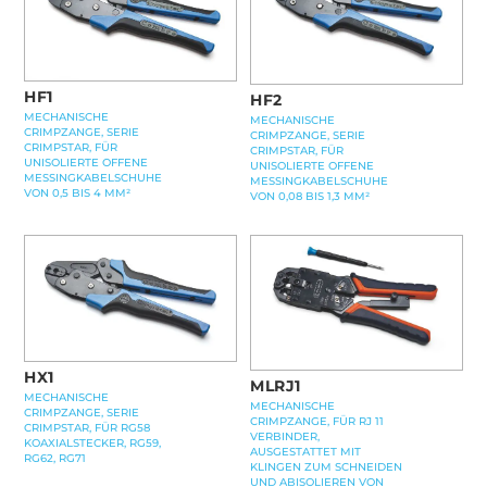
HF1
HF2
MECHANISCHE
MECHANISCHE
CRIMPZANGE, SERIE
CRIMPZANGE, SERIE
CRIMPSTAR, FÜR
CRIMPSTAR, FÜR
UNISOLIERTE OFFENE
UNISOLIERTE OFFENE
MESSINGKABELSCHUHE
MESSINGKABELSCHUHE
VON 0,5 BIS 4 MM²
VON 0,08 BIS 1,3 MM²
HX1
MLRJ1
MECHANISCHE
MECHANISCHE
CRIMPZANGE, SERIE
CRIMPZANGE, FÜR RJ 11
CRIMPSTAR, FÜR RG58
VERBINDER,
KOAXIALSTECKER, RG59,
AUSGESTATTET MIT
RG62, RG71
KLINGEN ZUM SCHNEIDEN
UND ABISOLIEREN VON