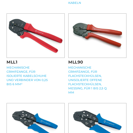
KABELN
MLL90
MLL1
MECHANISCHE
MECHANISCHE
CRIMPZANGE, FÜR
CRIMPZANGE, FÜR
FLACHSTECKHÜLSEN,
ISOLIERTE KABELSCHUHE
UNISOLIERTE OFFENE
UND VERBINDER VON 0,25
FLACHSTECKHÜLSEN,
BIS 6 MM²
MESSING, FÜR 1 BIS 2,5 Q
MM