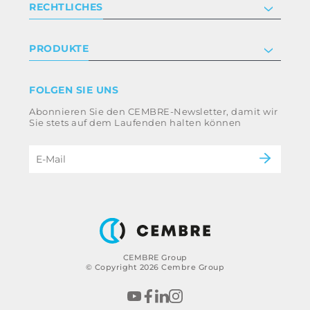
RECHTLICHES
Zertifizierung
Anlegerbeziehungen
Datenschutz- und Cookie-Richtlinie
PRODUKTE
Arbeite mit uns
Geschäftsbedingungen
Haftungsausschluss
Industrie
FOLGEN SIE UNS
Whistleblowing
Bahntechnik
Abonnieren Sie den CEMBRE-Newsletter, damit wir
Ethikkodex und Antikorruptionsrichtlinie der
Energie
Sie stets auf dem Laufenden halten können
Gruppe
eMobility
Impressum
B2B Disclaimer
CEMBRE Group
© Copyright 2026 Cembre Group