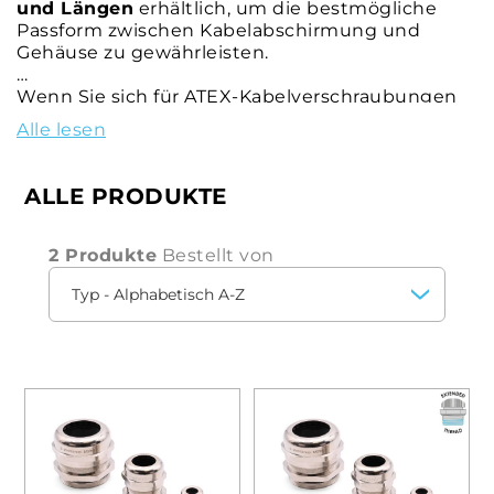
und Längen
erhältlich, um die bestmögliche
Passform zwischen Kabelabschirmung und
Gehäuse zu gewährleisten.
Wenn Sie sich für ATEX-Kabelverschraubungen
aus vernickeltem Messing der Schutzart IP65
Alle lesen
entscheiden, erhalten Sie eine zuverlässige,
sichere
Lösung, die den strengsten
Sicherheitsvorschriften
für
ALLE PRODUKTE
explosionsgefährdete Umgebungen entspricht.
2 Produkte
Bestellt von