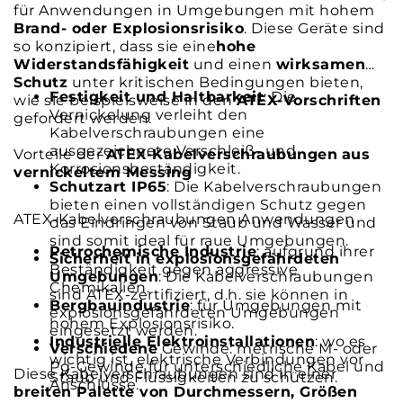
für Anwendungen in Umgebungen mit hohem
Brand- oder Explosionsrisiko
. Diese Geräte sind
so konzipiert, dass sie eine
hohe
Widerstandsfähigkeit
und einen
wirksamen
Schutz
unter kritischen Bedingungen bieten,
Festigkeit und Haltbarkeit
: Die
wie sie beispielsweise in den
ATEX-Vorschriften
Vernickelung verleiht den
gefordert werden.
Kabelverschraubungen eine
ausgezeichnete Verschleiß- und
Vorteile der
ATEX-Kabelverschraubungen
aus
Korrosionsbeständigkeit.
vernickeltem Messing
Schutzart IP65
: Die Kabelverschraubungen
bieten einen vollständigen Schutz gegen
ATEX-Kabelverschraubungen Anwendungen
das Eindringen von Staub und Wasser und
sind somit ideal für raue Umgebungen.
Petrochemische Industrie
: aufgrund ihrer
Sicherheit in explosionsgefährdeten
Beständigkeit gegen aggressive
Umgebungen
: Die Kabelverschraubungen
Chemikalien.
sind ATEX-zertifiziert, d.h. sie können in
Bergbauindustrie
: für Umgebungen mit
explosionsgefährdeten Umgebungen
hohem Explosionsrisiko.
eingesetzt werden.
Industrielle Elektroinstallationen
: wo es
Verschiedene
Gewinde: metrische M- oder
wichtig ist, elektrische Verbindungen vor
Pg-Gewinde für unterschiedliche Kabel und
Diese Kabelverschraubungen sind in einer
Staub und Flüssigkeiten zu schützen.
Anschlüsse.
breiten Palette von Durchmessern, Größen