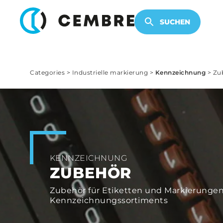
ELEKTRONISCHE PRODUKTE
SUCHEN
Categories
>
Industrielle markierung
>
Kennzeichnung
>
Zu
KENNZEICHNUNG
ZUBEHÖR
Zubehör für Etiketten und Markierungen 
Kennzeichnungssortiments