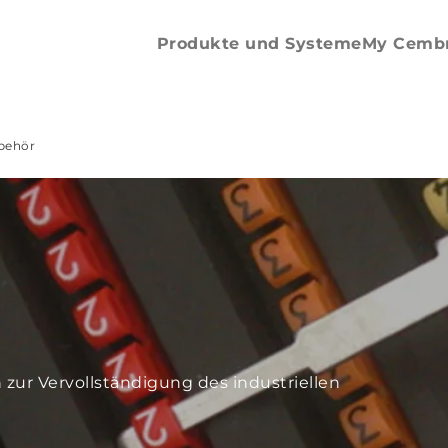
Etikettiergerät
SMP
Ersatzteile und Zubehör
Produkte und Systeme
My Cemb
behör
zur Vervollständigung des industriellen