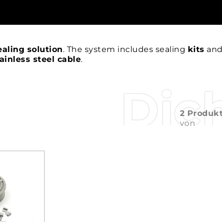
aling solution
. The system includes sealing
kits
and
ainless steel cable
.
Dic
2 Produk
von