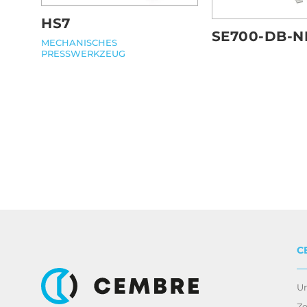
HS7
SE700-DB-N
MECHANISCHES
PRESSWERKZEUG
C
U
Ze