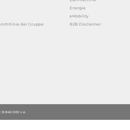
Energie
eMobility
richtlinie der Gruppe
B2B Disclaimer
 8.840.000 v.e.