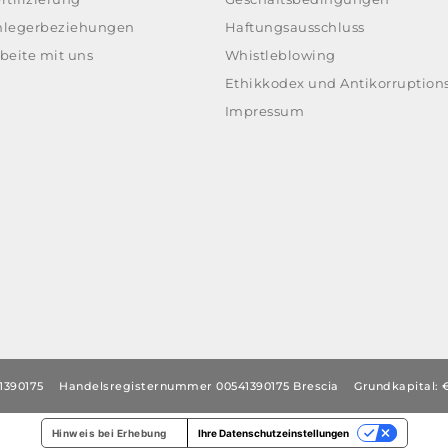
nlegerbeziehungen
Haftungsausschluss
beite mit uns
Whistleblowing
Ethikkodex und Antikorruptions
Impressum
1390175
Handelsregisternummer 00541390175 Brescia
Grundkapital: €
Hinweis bei Erhebung
Ihre Datenschutzeinstellungen