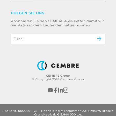
Geschäftsbedingungen
Haftungsausschluss
Industrie
FOLGEN SIE UNS
Whistleblowing
Bahntechnik
Abonnieren Sie den CEMBRE-Newsletter, damit wir
Ethikkodex und Antikorruptionsrichtlinie der
Energie
Sie stets auf dem Laufenden halten können
Gruppe
eMobility
Impressum
B2B Disclaimer
CEMBRE Group
© Copyright 2026 Cembre Group
USt-IdNr. 00541390175
Handelsregisternummer 00541390175 Brescia
Grundkapital: € 8.840.000 v.e.