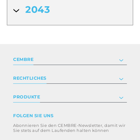
2043
CEMBRE
Unternehmen
RECHTLICHES
Zertifizierung
Anlegerbeziehungen
Datenschutz- und Cookie-Richtlinie
PRODUKTE
Arbeite mit uns
Geschäftsbedingungen
Haftungsausschluss
Industrie
FOLGEN SIE UNS
Whistleblowing
Bahntechnik
Abonnieren Sie den CEMBRE-Newsletter, damit wir
Ethikkodex und Antikorruptionsrichtlinie der
Energie
Sie stets auf dem Laufenden halten können
Gruppe
eMobility
Impressum