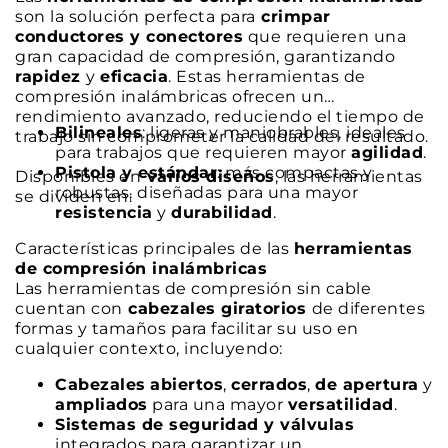
son la solución perfecta para
crimpar
conductores y conectores
que requieren una
gran capacidad de compresión, garantizando
rapidez
y
eficacia
. Estas herramientas de
compresión inalámbricas ofrecen un
rendimiento avanzado, reduciendo el tiempo de
Bilineales
: ligeras y maniobrables, ideales
trabajo sin comprometer la calidad del resultado.
para trabajos que requieren mayor
agilidad
.
Pistola y estándar
: más compactas y
Disponibles en
varios diseños
, las herramientas
robustas, diseñadas para una mayor
se dividen en:
resistencia
y
durabilidad
.
Características principales de las
herramientas
de compresión inalámbricas
Las herramientas de compresión sin cable
cuentan con
cabezales giratorios
de diferentes
formas y tamaños para facilitar su uso en
cualquier contexto, incluyendo:
Cabezales
abiertos
,
cerrados
,
de apertura
y
ampliados
para una mayor
versatilidad
.
Sistemas de seguridad y válvulas
integrados para garantizar un