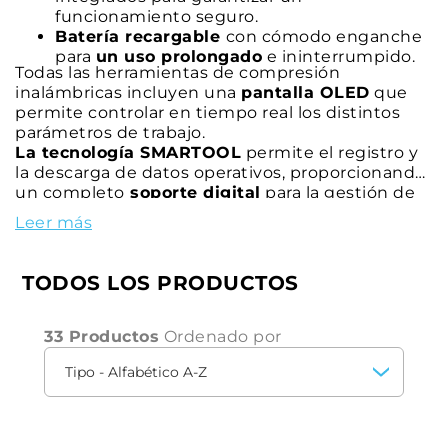
funcionamiento seguro.
Batería recargable
con cómodo enganche
para
un uso prolongado
e ininterrumpido.
Todas las herramientas de compresión
inalámbricas incluyen una
pantalla OLED
que
permite controlar en tiempo real los distintos
parámetros de trabajo.
La tecnología SMARTOOL
permite el registro y
la descarga de datos operativos, proporcionando
un completo
soporte digital
para la gestión de
tareas.
Leer más
Estas innovadoras características hacen de las
herramientas de compresión inalámbricas la
elección ideal para los profesionales que buscan
TODOS LOS PRODUCTOS
precisión
,
velocidad
y
fiabilidad
en sus
operaciones de crimpado.
33 Productos
Ordenado por