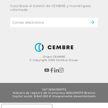
Whistleblowing
Ferrocarril
Suscríbase al boletín de CEMBRE y manténgase
Código ético y política anticorrupción del
Energía
informado
grupo
eMobility
B2B Disclaimer
Grupo CEMBRE
© Copyright 2026 Cembre Group.
VAT 00541390175
Número de registro de la empresa 00541390175 Brescia
Capital social: 8.840.000 € íntegramente desembolsado