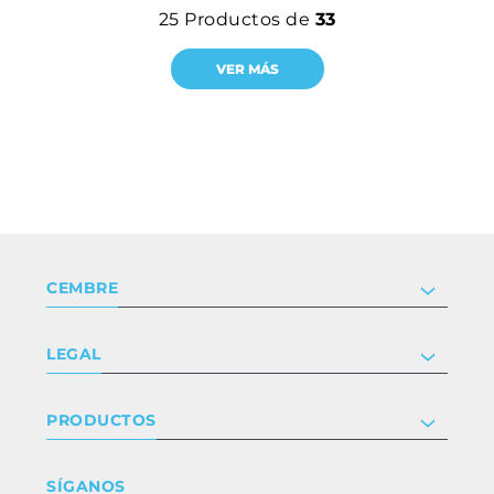
25
Productos de
33
VER MÁS
CEMBRE
Compañía
LEGAL
Certificaciones
Relaciones con inversores
Política de privacidad y cookies
PRODUCTOS
Trabaja con nosotros
Términos y condiciones
Renuncia
Industria
SÍGANOS