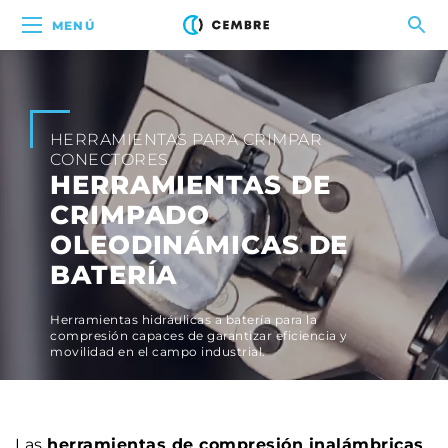
MENÚ
HERRAMIENTAS PARA CRIMPAR
CONECTORES
HERRAMIENTAS DE
CRIMPADO
OLEODINÁMICAS DE
BATERÍA
Herramientas hidráulicas a batería para la
compresión capaces de garantizar eficiencia y
movilidad en el campo industrial.
Las
herramientas de compresión inalámbricas