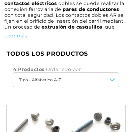
contactos eléctricos
dobles se puede realizar la
conexión ferroviaria de
pares de conductores
con total seguridad. Los contactos dobles AR se
fijan en el orificio de inserción del carril mediante
un proceso de
extrusión de casquillos
, que
garantiza una
resistencia eléctrica
óptima y una
Leer más
resistencia mecánica
eficaz. Probado y
aprobado por
las principales autoridades
ferroviarias del mundo
, el contacto de carril
TODOS LOS PRODUCTOS
CEMBRE AR permite la conexión eléctrica en
todo momento y puede desmontarse fácilmente
para su mantenimiento.
4 Productos
Ordenado por