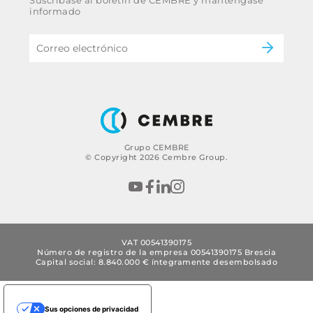
Código ético y política anticorrupción del
Energía
informado
grupo
eMobility
B2B Disclaimer
Grupo CEMBRE
© Copyright 2026 Cembre Group.
VAT 00541390175
Número de registro de la empresa 00541390175 Brescia
Capital social: 8.840.000 € íntegramente desembolsado
Sus opciones de privacidad