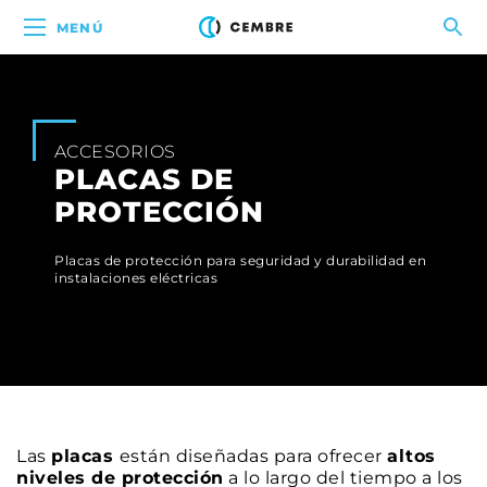
MENÚ
ACCESORIOS
PLACAS DE
PROTECCIÓN
Placas de protección para seguridad y durabilidad en
instalaciones eléctricas
Las
placas
están diseñadas para ofrecer
altos
niveles de protección
a lo largo del tiempo a los