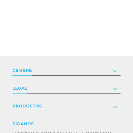
CEMBRE
Compañía
LEGAL
Certificaciones
Relaciones con inversores
Política de privacidad y cookies
PRODUCTOS
Trabaja con nosotros
Términos y condiciones
Renuncia
Industria
SÍGANOS
Whistleblowing
Ferrocarril
Suscríbase al boletín de CEMBRE y manténgase