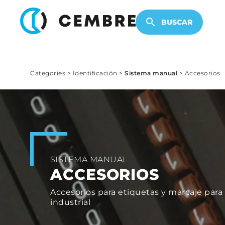
PRODUCTOS ELECTRÓNICOS
BUSCAR
Categories
>
Identificación
>
Sistema manual
>
Accesorios
SISTEMA MANUAL
ACCESORIOS
Accesorios para etiquetas y marcaje para
industrial