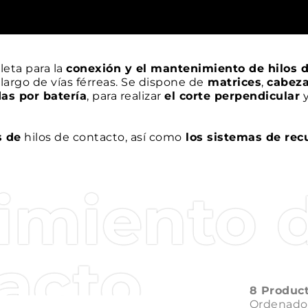
eta para la
conexión y el mantenimiento de hilos 
 largo de vías férreas. Se dispone de
matrices
,
cabeza
as por batería
, para realizar
el corte perpendicular
s de
hilos de contacto, así como
los sistemas de rec
e
completan la
gama RAILWAY CEMBRE
dedicada al
miento d
acto
8 Produc
Ordenado