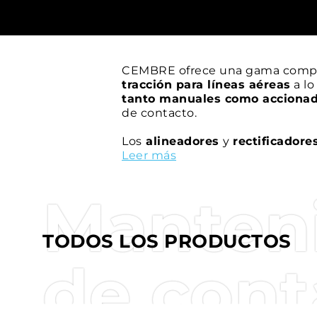
CEMBRE ofrece una gama compl
tracción para líneas aéreas
a lo
tanto manuales como accionad
de contacto.
Los
alineadores
y
rectificadore
liberación de pinzas de amarr
Leer más
contacto de líneas aéreas.
Manteni
TODOS LOS PRODUCTOS
de cont