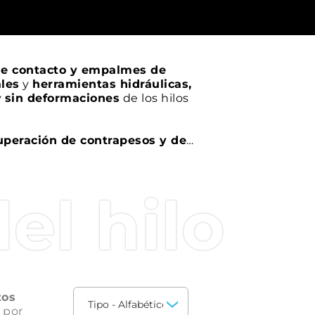
de contacto y empalmes de
les
y
herramientas hidráulicas,
y
sin deformaciones
de los hilos
uperación de contrapesos y de
 mantenimiento de hilos de
el hilo
tos
 por