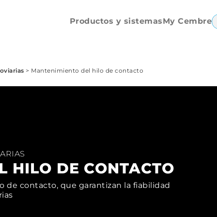
eléctrico
Tronzaruercas
Productos y sistemas
My Cembre
oviarias
>
Mantenimiento del hilo de contacto
IARIAS
L HILO DE CONTACTO
 de contacto, que garantizan la fiabilidad
rias