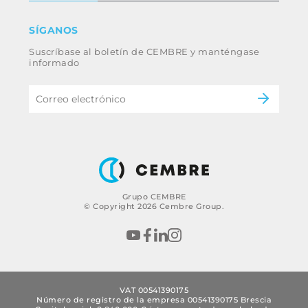
Renuncia
Industria
SÍGANOS
Whistleblowing
Ferrocarril
Suscríbase al boletín de CEMBRE y manténgase
Código ético y política anticorrupción del
Energía
informado
grupo
eMobility
B2B Disclaimer
Grupo CEMBRE
© Copyright 2026 Cembre Group.
VAT 00541390175
Número de registro de la empresa 00541390175 Brescia