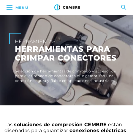
MENÚ
HERRAMIENTAS
HERRAMIENTAS PARA
CRIMPAR CONECTORES
Selección de herramientas de crimpado y accesorios
para el crimpado de conectores que garantizan una
conexión segura y fiable en aplicaciones industriales.
Las
soluciones de compresión CEMBRE
están
diseñadas para garantizar
conexiones eléctricas