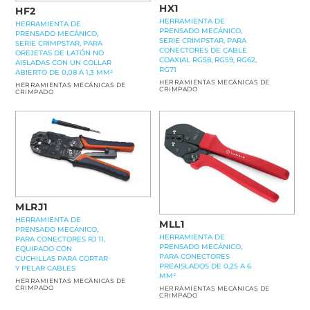
HX1
HF2
HERRAMIENTA DE
HERRAMIENTA DE
PRENSADO MECÁNICO,
PRENSADO MECÁNICO,
SERIE CRIMPSTAR, PARA
SERIE CRIMPSTAR, PARA
CONECTORES DE CABLE
OREJETAS DE LATÓN NO
COAXIAL RG58, RG59, RG62,
AISLADAS CON UN COLLAR
RG71
ABIERTO DE 0,08 A 1,3 MM²
HERRAMIENTAS MECÁNICAS DE
HERRAMIENTAS MECÁNICAS DE
CRIMPADO
CRIMPADO
MLRJ1
HERRAMIENTA DE
MLL1
PRENSADO MECÁNICO,
HERRAMIENTA DE
PARA CONECTORES RJ 11,
PRENSADO MECÁNICO,
EQUIPADO CON
PARA CONECTORES
CUCHILLAS PARA CORTAR
PREAISLADOS DE 0,25 A 6
Y PELAR CABLES
MM²
HERRAMIENTAS MECÁNICAS DE
CRIMPADO
HERRAMIENTAS MECÁNICAS DE
CRIMPADO