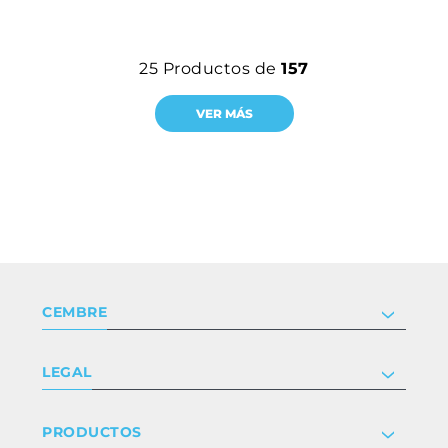
25
Productos de
157
VER MÁS
CEMBRE
Compañía
LEGAL
Certificaciones
Relaciones con inversores
Política de privacidad y cookies
PRODUCTOS
Trabaja con nosotros
Términos y condiciones