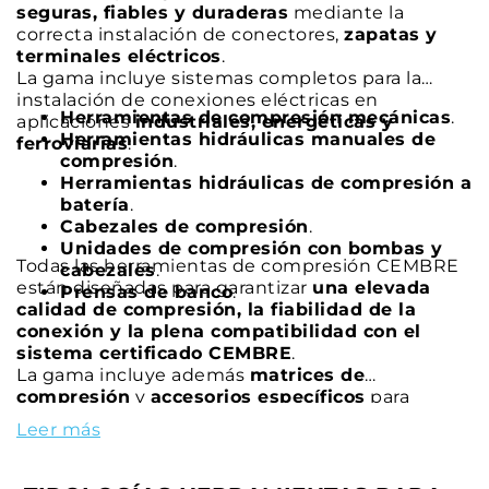
seguras, fiables y duraderas
mediante la
correcta instalación de conectores,
zapatas y
terminales eléctricos
.
La gama incluye sistemas completos para la
instalación de conexiones eléctricas en
Herramientas de compresión mecánicas
.
aplicaciones
industriales, energéticas y
Herramientas hidráulicas manuales de
ferroviarias
:
compresión
.
Herramientas hidráulicas de compresión a
batería
.
Cabezales de compresión
.
Unidades de compresión con bombas y
Todas las herramientas de compresión CEMBRE
cabezales
.
están diseñadas para garantizar
una elevada
Prensas de banco
.
calidad de compresión, la fiabilidad de la
conexión y la plena compatibilidad con el
sistema certificado CEMBRE
.
La gama incluye además
matrices de
compresión
y
accesorios específicos
para
completar cualquier sistema de compresión.
Leer más