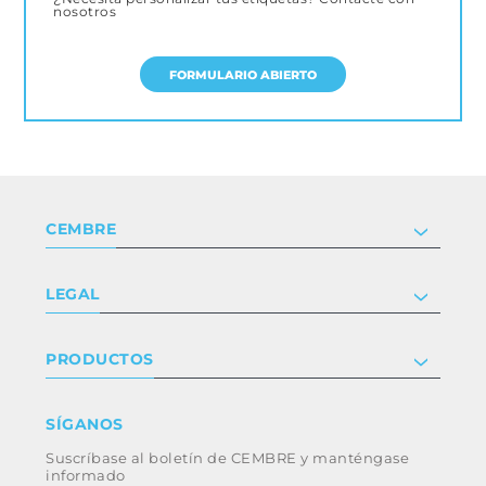
nosotros
FORMULARIO ABIERTO
CEMBRE
Compañía
LEGAL
Certificaciones
Relaciones con inversores
Política de privacidad y cookies
PRODUCTOS
Trabaja con nosotros
Términos y condiciones
Renuncia
Industria
SÍGANOS
Whistleblowing
Ferrocarril
Suscríbase al boletín de CEMBRE y manténgase
Código ético y política anticorrupción del
Energía
informado
grupo