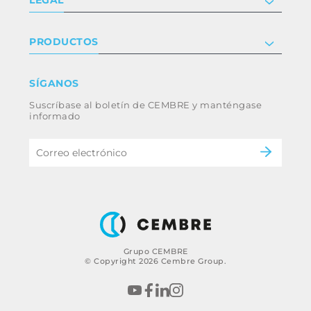
Certificaciones
Relaciones con inversores
Política de privacidad y cookies
PRODUCTOS
Trabaja con nosotros
Términos y condiciones
Renuncia
Industria
SÍGANOS
Whistleblowing
Ferrocarril
Suscríbase al boletín de CEMBRE y manténgase
Código ético y política anticorrupción del
Energía
informado
grupo
eMobility
B2B Disclaimer
Grupo CEMBRE
© Copyright 2026 Cembre Group.