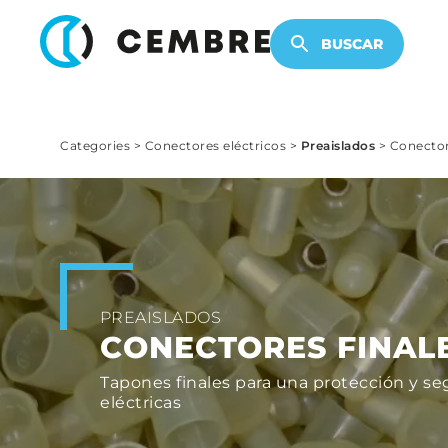
PRODUCTOS ELECTRÓNICOS
BUSCAR
Categories
>
Conectores eléctricos
>
Preaislados
>
Conector
PREAISLADOS
CONECTORES FINAL
Tapones finales para una protección y s
eléctricas