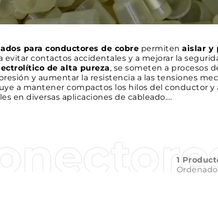
lados para conductores de cobre
permiten
aislar y
a evitar contactos accidentales y a mejorar la segurida
ectrolítico de alta pureza
, se someten a procesos 
mpresión y aumentar la resistencia a las tensiones mec
uye a mantener compactos los hilos del conductor y 
bles en diversas aplicaciones de cableado.
er los extremos de los conductores no utilizados 
ye a aumentar la seguridad de las instalaciones eléctri
onectores
1 Product
Ordenado