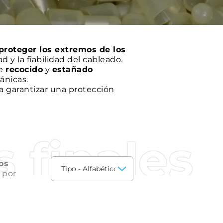
 proteger los extremos de los
d y la fiabilidad del cableado.
de
recocido
y
estañado
ánicas.
a garantizar una protección
o desconectados
cas y la fiabilidad del cableado.
 finales
os
 por