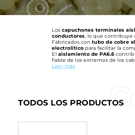
Los
capuchones terminales ais
conductores
, lo que contribuye 
Fabricados con
tubo de cobre el
electrolítico
para facilitar la co
El
aislamiento de PA6.6
contrib
fiable de los extremos de los ca
Son la solución ideal para
Leer más
proteg
temporalmente
, lo que contribu
C
TODOS LOS PRODUCTOS