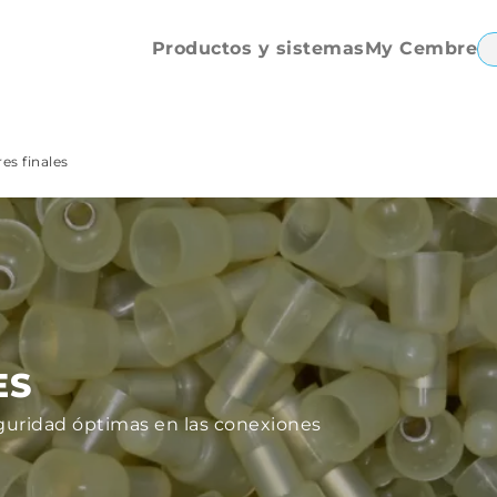
apriete
mecánico
Productos y sistemas
My Cembre
es finales
ES
eguridad óptimas en las conexiones