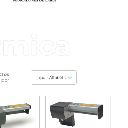
MARCADORES DE CABLE
rmica
ctos
 por