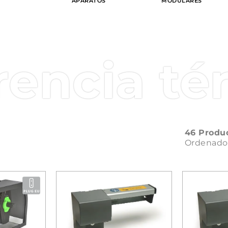
APARATOS
MODULARES
rencia té
46 Produ
Ordenado