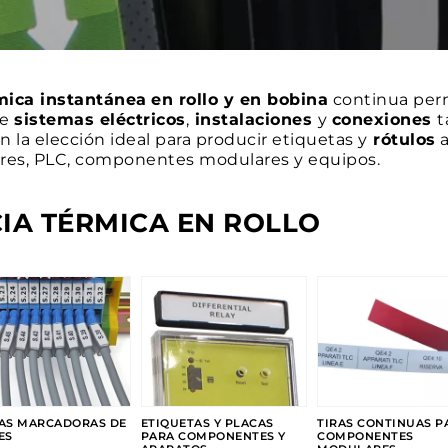
mica instantánea
en rollo y en bobina
continua perm
de
sistemas eléctricos
,
instalaciones
y
conexiones
t
la elección ideal para producir etiquetas y
rótulos
a
adores, PLC, componentes modulares y equipos.
IA TÉRMICA EN ROLLO
AS MARCADORAS DE
ETIQUETAS Y PLACAS
TIRAS CONTINUAS P
ES
PARA COMPONENTES Y
COMPONENTES