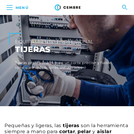
MENÚ
EQUIPAMIENTO PROFESIONAL
TIJERAS
Tijeras profesionales para un corte preciso y fiable.
Ideal para aplicaciones industriales
Pequeñas y ligeras,
las
tijeras
son la herramienta
siempre a mano para
cortar
,
pelar
y
aislar