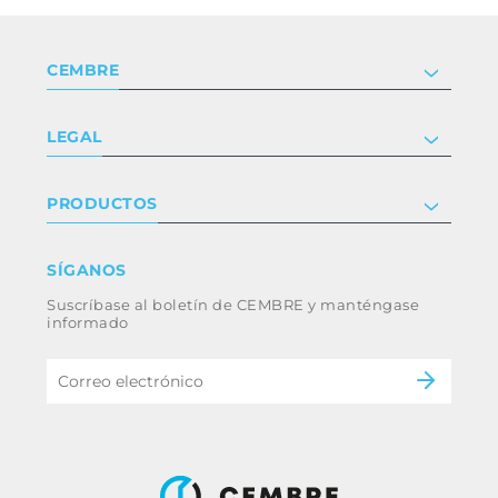
CEMBRE
Compañía
LEGAL
Certificaciones
Relaciones con inversores
Política de privacidad y cookies
PRODUCTOS
Trabaja con nosotros
Términos y condiciones
Renuncia
Industria
SÍGANOS
Whistleblowing
Ferrocarril
Suscríbase al boletín de CEMBRE y manténgase
Código ético y política anticorrupción del
Energía
informado
grupo
eMobility
B2B Disclaimer