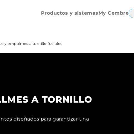
apriete
mecánico
Productos y sistemas
My Cembre
s y empalmes a tornillo fusibles
ALMES A TORNILLO
entos diseñados para garantizar una