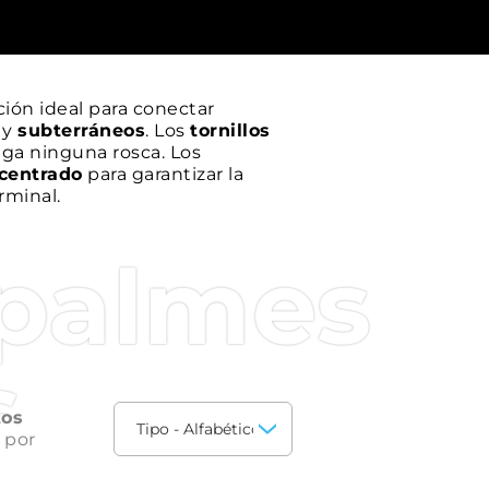
ción ideal para conectar
s
y
subterráneos
. Los
tornillos
lga ninguna rosca. Los
 centrado
para garantizar la
rminal.
mpalmes
s
tos
 por