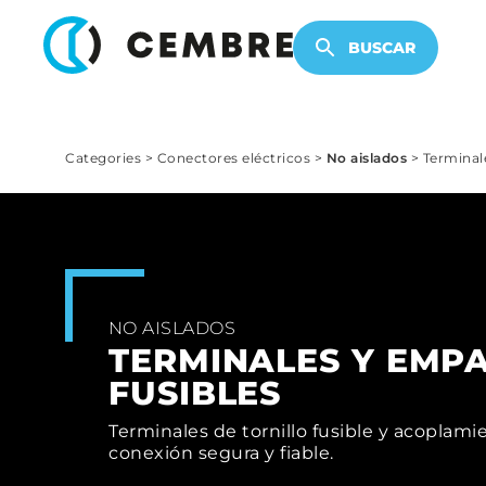
PRODUCTOS ELECTRÓNICOS
BUSCAR
Categories
>
Conectores eléctricos
>
No aislados
>
Terminale
NO AISLADOS
TERMINALES Y EMP
FUSIBLES
Terminales de tornillo fusible y acoplami
conexión segura y fiable.