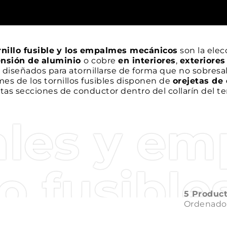
nillo fusible
y los
empalmes mecánicos
son la elec
ensión de
aluminio
o cobre
en interiores
,
exteriore
 diseñados para atornillarse de forma que no sobresa
es de los tornillos fusibles disponen de
orejetas de
ntas secciones de conductor dentro del collarín del te
ales y e
lo fusible
5 Produc
Ordenado